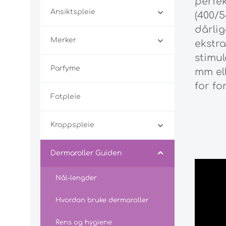
perfek
Ansiktspleie
(400/5
dårlig
Merker
ekstra
stimul
Parfyme
mm ell
for fo
Fotpleie
Kroppspleie
Dermaroller Guiden
Nål-lengder
Hvordan bruke dermaroller
Rens og hygiene