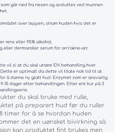
 som går ned fra nesen og avsluttes ved munnen
het.
l området over leppen, stram huden hvis det er
r rens eller 95% alkohol.
eller dermaroller serum for arr/akne-arr.
e vil si at du skal utrøre EN behandling hver
tte er optimalt da dette vil tilate nok tid til at
 for å danne ny glatt hud. Enzymet som er ansvarlig
 9-10 dager etter behandlingen. Etter ent kur på 3
handlingserie.
dukter du skal bruke med rulle,
uktet på preparert hud før du ruller
48 timer for å se hvordan huden
Kommer det en uønsket bivirkning så
sjon kan produktet fint brukes men