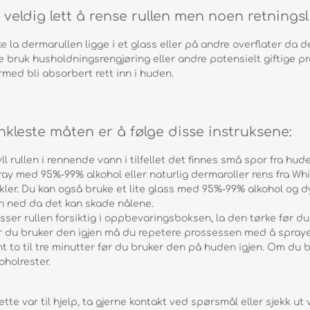
 veldig lett å rense rullen men noen retningsl
e la dermarullen ligge i et glass eller på andre overflater da
e bruk husholdningsrengjøring eller andre potensielt giftige pro
med bli absorbert rett inn i huden.
kleste måten er å følge disse instruksene:
ll rullen i rennende vann i tilfellet det finnes små spor fra hud
ay med 95%-99% alkohol eller naturlig dermaroller rens fra White
kler. Du kan også bruke et lite glass med 95%-99% alkohol og dy
n ned da det kan skade nålene.
sser rullen forsiktig i oppbevaringsboksen, la den tørke før du 
r du bruker den igjen må du repetere prossessen med å spraye
t to til tre minutter før du bruker den på huden igjen. Om du br
oholrester.
tte var til hjelp, ta gjerne kontakt ved spørsmål eller sjekk ut