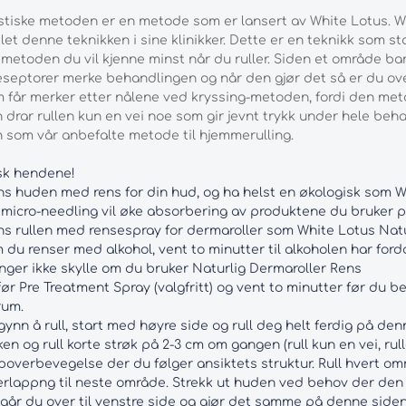
stiske metoden er en metode som er lansert av White Lotus. 
klet denne teknikken i sine klinikker. Dette er en teknikk som s
 metoden du vil kjenne minst når du ruller. Siden et område bare
septorer merke behandlingen og når den gjør det så er du ov
 får merker etter nålene ved kryssing-metoden, fordi den meto
drar rullen kun en vei noe som gir jevnt trykk under hele be
som vår anbefalte metode til hjemmerulling.
sk hendene!
s huden med rens for din hud, og ha helst en økologisk som Wh
 micro-needling vil øke absorbering av produktene du bruker p
s rullen med rensespray for dermaroller som White Lotus Natur
du renser med alkohol, vent to minutter til alkoholen har ford
nger ikke skylle om du bruker Naturlig Dermaroller Rens
ør Pre Treatment Spray (valgfritt) og vent to minutter før du b
rum.
ynn å rull, start med høyre side og rull deg helt ferdig på den
en og rull korte strøk på 2-3 cm om gangen (rull kun en vei, rul
overbevegelse der du følger ansiktets struktur. Rull hvert om
rlappng til neste område. Strekk ut huden ved behov der den e
går du over til venstre side og gjør det samme på denne siden