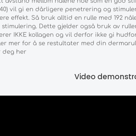
t avstand mellom nålene noe som en god stim
40) vil gi en dårligere penetrering og stimule
ere effekt. Så bruk alltid en rulle med 192 nåle
 stimulering. Dette gjelder også bruk av rull
erer IKKE kollagen og vil derfor ikke gi hudfor
er mer for å se restultater med din dermarul
r deg her
Video demonstr