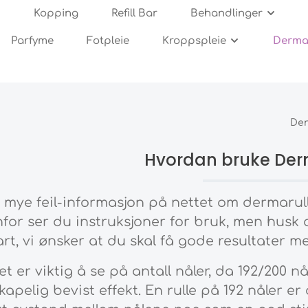
Kopping
Refill Bar
Behandlinger
Parfyme
Fotpleie
Kroppspleie
Dermar
ulitter og strekkmerker
ere rynker/sinnarynken
seprodukter
wnies
oliering og Barbering
rdan bruke dermaroller
Arr og akne-arr
Cellulitter og strekkmerk
Ansiktskrem og fukt
TUA
Oljer og Fuktighet
Rens og hygiene
n hud
keplaster
puti
ulitter og Oppstramming
e-arr behandling
Hårtap
Kroppspleie
Strekkmerker behandlin
Der
tall ruller
Silke produkter
Hvordan bruke Der
 mye feil-informasjon på nettet om dermarulli
or ser du instruksjoner for bruk, men husk a
art, vi ønsker at du skal få gode resultater 
t er viktig å se på antall nåler, da 192/200 n
kapelig bevist effekt. En rulle på 192 nåler 