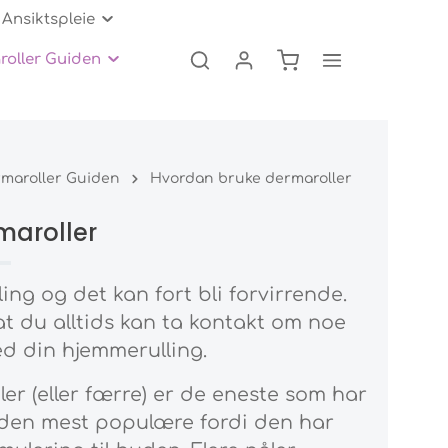
Ansiktspleie
oller Guiden
er
Serum og tilbehør
Løs hud
Øyepleie
Save My Face
Kopping og Gua Sha
Spørsmål og svar
g
Kitt og Sett
Cellulitter behandling
maroller Guiden
Hvordan bruke dermaroller
Eksfoliering og peeling
maroller
ng og det kan fort bli forvirrende.
t du alltids kan ta kontakt om noe
med din hjemmerulling.
åler (eller færre) er de eneste som har
er den mest populære fordi den har