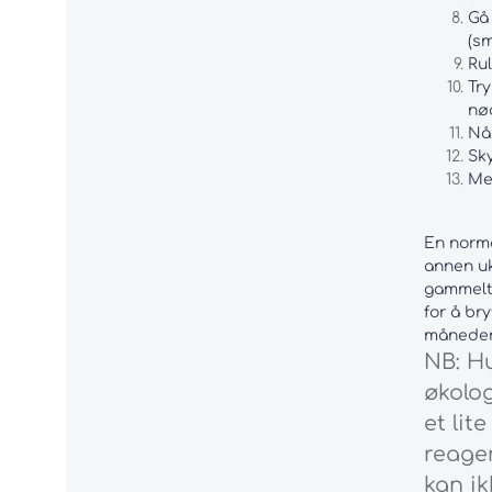
Gå
(s
Ru
Try
nød
Nå
Sky
Mel
En norma
annen uk
gammelt 
for å br
måneder 
NB: Hu
økolog
et lit
reage
kan i