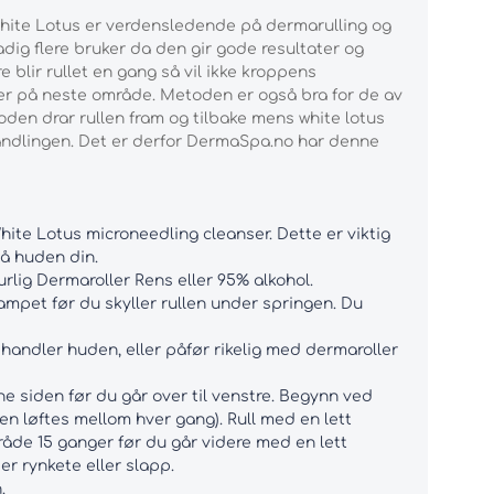
White Lotus er verdensledende på dermarulling og
tadig flere bruker da den gir gode resultater og
 blir rullet en gang så vil ikke kroppens
er på neste område. Metoden er også bra for de av
den drar rullen fram og tilbake mens white lotus
handlingen. Det er derfor DermaSpa.no har denne
ite Lotus microneedling cleanser. Dette er viktig
å huden din.
lig Dermaroller Rens eller 95% alkohol.
ampet før du skyller rullen under springen. Du
ehandler huden, eller påfør rikelig med dermaroller
ne siden før du går over til venstre. Begynn ved
len løftes mellom hver gang). Rull med en lett
råde 15 ganger før du går videre med en lett
r rynkete eller slapp.
.