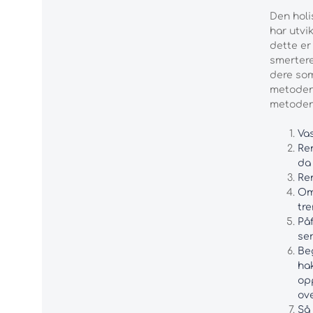
Den holi
har utvi
dette er
smertere
dere som
metoden 
metoden 
Va
Ren
da
Ren
Om 
tre
Påf
se
Beg
hak
opp
ove
Så 