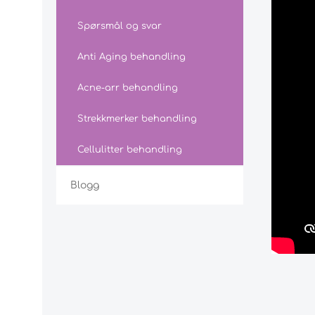
Spørsmål og svar
Anti Aging behandling
Acne-arr behandling
Strekkmerker behandling
Cellulitter behandling
Blogg