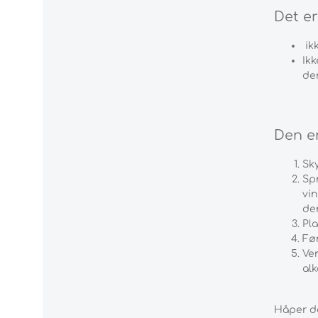
Det er
ikk
Ikk
der
Den en
Sky
Spr
vin
de
Pla
Fø
Ven
alk
Håper de