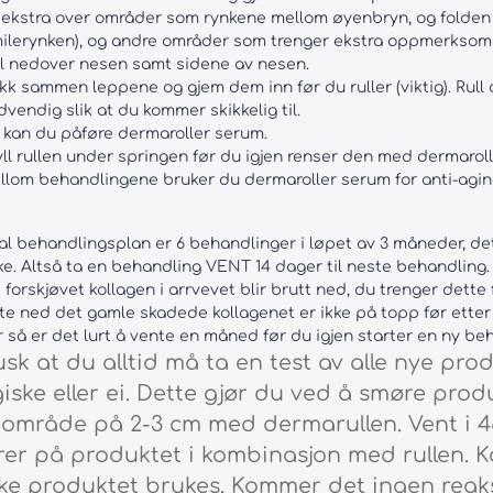
 ekstra over områder som rynkene mellom øyenbryn, og folden
milerynken), og andre områder som trenger ekstra oppmerksom
ll nedover nesen samt sidene av nesen.
kk sammen leppene og gjem dem inn før du ruller (viktig). Rul
vendig slik at du kommer skikkelig til.
 kan du påføre dermaroller serum.
ll rullen under springen før du igjen renser den med dermarolle
lom behandlingene bruker du dermaroller serum for anti-aging 
l behandlingsplan er 6 behandlinger i løpet av 3 måneder, dett
e. Altså ta en behandling VENT 14 dager til neste behandling. De
forskjøvet kollagen i arrvevet blir brutt ned, du trenger dette
yte ned det gamle skadede kollagenet er ikke på topp før etter
så er det lurt å vente en måned før du igjen starter en ny be
sk at du alltid må ta en test av alle nye pro
iske eller ei. Dette gjør du ved å smøre prod
e område på 2-3 cm med dermarullen. Vent i 
rer på produktet i kombinasjon med rullen. 
kke produktet brukes. Kommer det ingen reak