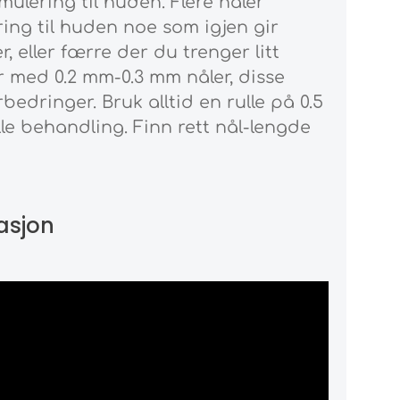
ulering til huden. Flere nåler
ring til huden noe som igjen gir
r, eller færre der du trenger litt
er med 0.2 mm-0.3 mm nåler, disse
bedringer. Bruk alltid en rulle på 0.5
le behandling. Finn rett nål-lengde
asjon