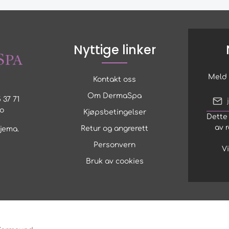
Nyttige linker
Meld 
Kontakt oss
Om DermaSpa
 37 71
o
Kjøpsbetingelser
Dette
Jeg
av 
pe
Retur og angrerett
kjema
.
Personvern
Vi
Bruk av cookies