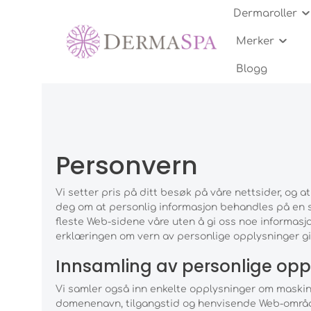
Dermaroller
Merker
Anti-aging
Anti-aging
Serum
White Lotus
Kitt og Sett
Nål-lengder
Cell
Dyp
Ren
Fro
Eksf
Hvo
Blogg
Kit og Sett
Arr og akne-arr
Leppepleie
DermaSpa
Fotpleie og Hender
Anti Aging behandling
Ure
Ryn
Tap
Cell
Acn
Gua sha
Krys
Personvern
Vi setter pris på ditt besøk på våre nettsider, og at
deg om at personlig informasjon behandles på en sik
fleste Web-sidene våre uten å gi oss noe informasj
erklæringen om vern av personlige opplysninger gir
Innsamling av personlige opp
Vi samler også inn enkelte opplysninger om maskin
domenenavn, tilgangstid og henvisende Web-områdea