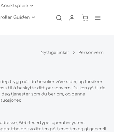
Ansiktspleie
oller Guiden
er
Serum og tilbehør
Løs hud
Øyepleie
Save My Face
Kopping og Gua Sha
Spørsmål og svar
g
Kitt og Sett
Cellulitter behandling
Nyttige linker
Personvern
Eksfoliering og peeling
e deg trygg når du besøker våre sider, og forsikrer
s til å beskytte ditt personvern. Du kan gå til de
gi deg tjenester som du ber om, og denne
tuasjoner.
adresse, Web-lesertype, operativsystem,
prettholde kvaliteten på tjenesten og gi generell