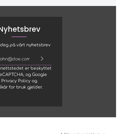
Nyhetsbrev
deg på vårt nyhetsbrev
E-postadresse*
 nettstedet er beskyttet
 har lest informasjon om
reCAPTCHA, og Google
rsonvern
.
Privacy Policy
og
lkår for bruk
gjelder.