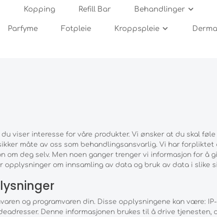
Kopping
Refill Bar
Behandlinger
Parfyme
Fotpleie
Kroppspleie
Dermar
ulitter og strekkmerker
ere rynker/sinnarynken
seprodukter
wnies
oliering og Barbering
rdan bruke dermaroller
Arr og akne-arr
Cellulitter og strekkmerk
Ansiktskrem og fukt
TUA
Oljer og Fuktighet
Rens og hygiene
n hud
keplaster
puti
ulitter og Oppstramming
e-arr behandling
Hårtap
Kroppspleie
Strekkmerker behandlin
tall ruller
Silke produkter
 du viser interesse for våre produkter. Vi ønsker at du skal føl
ker måte av oss som behandlingsansvarlig. Vi har forpliktet os
on om deg selv. Men noen ganger trenger vi informasjon for å 
 opplysninger om innsamling av data og bruk av data i slike si
lysninger
varen og programvaren din. Disse opplysningene kan være: IP-
dresser. Denne informasjonen brukes til å drive tjenesten, op