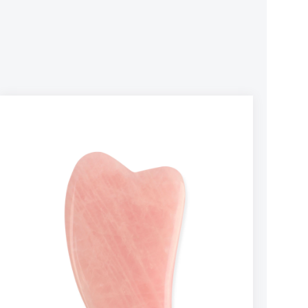
brukes hver dag i 30 dager for å effektivt trene
både for nybegynnere og for de som er vant til
opp ansiktsmusklene. Etter en 30 dagers
kopping. Vakuum trykket er alt fra lett til hardt,
periode, fortsett å bruke Frownies fire dager i
du regulerer dette selv ved hvor hardt du
uken eller mer for å opprettholde ditt mer
!
trykker på koppen . Koppen er 3,5 cm i
ungdommelige utseende. Ingredienser:
diameter. Øyekoppen er 1 cm i diamter og
Naturlig ubleket spesialpapir, Dextrin (mais)
brukes kun over øyebenet. Dermaspa Grønn
bassert klebestoff. Papiret er ubleket og
Te Oljerens er en luksuriøs økologisk oljerens
farget for å skape en bestemt vekt. Papiret lar
som føles lett på huden og vil etterlate huden
også huden puste og vedlikeholde sin
med en dus glød. På kvelden kan oljen brukes
normale restaurering om natten mens du
som ansiktsolje. Økologisk Camellia
sover. Papir kan også bli kuttet og tilpasset til
oleifera/grønn te olje som trenger veldig raskt
dine spesifikke form og behov. Vi har testet en
og dypt inn i huden, og gir huden din optimal
rekke materialer og papir er den tryggeste og
fuktighet uten å føles fet. Grønn te olje øker
sunneste for huden i ansiktet. Dextrin basert
elastisiteten i huden og gir huden din en
lim er hypoallergenisk og har blitt brukt av
strålende glød. Økologisk Saflorolje bidrar til å
mange gluten sensitive personer. Hvis du har
fjerne tette porer samt å redusere synligheten
sensitiv hud anbefaler vi at du tester lappen
på porene, noe som gjør denne oljen ideell for
på håndleddet den første natten for å se om
både fet/kombinert hud og moden
huden din reagerer på noen måte. Produktet
hud. Antioksidantrik vannmelonfrøolje bidrar
er patentert av firmaet B&P som er eierne av
til å redusere tegn på for tidlig aldring
“Frownies” Rose Water Hydrator brukes til å
forårsaket av miljø- og livsstilsvaner, og gir
aktivere det stivelses-baserte klebemiddelet
næringsrik fuktighet uten å tette porene. Det
på plasteret og for å gi en antioksidant-
kan bidra til å redusere store porer og løse
behandling til huden. Produktet er vegansk og
opp overflødig talg. Granateplefrøolje
ikke testet på dyr.