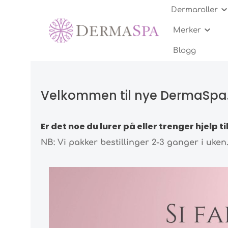
Dermaroller
Merker
Anti-aging
Anti-aging
Serum
White Lotus
Kitt og Sett
Nål-lengder
Cell
Dyp
Ren
Fro
Eksf
Hvo
Blogg
Kit og Sett
Arr og akne-arr
Leppepleie
DermaSpa
Fotpleie og Hender
Anti Aging behandling
Ure
Ryn
Tap
Cell
Acn
Velkommen til nye DermaSpa
Gua sha
Krys
Er det noe du lurer på eller trenger hjelp 
NB: Vi pakker bestillinger 2-3 ganger i uke