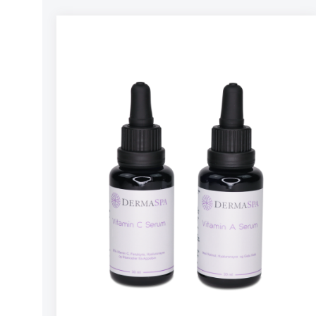
håndplukkedeøkologiske roseblader av
førsteklasses kvalitet. Vårt rosevann har en
delikat duft av rose og inneholder ingen
syntetisk tillsettning. Kommer i en eksklusiv
flaske i Miron Glass som er utviklet spesiellt
for å beskytte og ta vare på det naturlige
innholdet inni flasken, Rosevann refill er
tilgjengelig. Rosevann hydrerer og revitaliserer
og gir fukt til hud og hår. Virker anti-
inflammatorisk og er perfekt til aknehud,
eksemhud og flass i hodebunnen. Er også fin å
bruke som toner før dine anti aging serum og
kremer. Bruk: Etter rens, spray ansiktet lett
med sprayflasken elller påfør med en
bomullspad. Påføres lett på ansikt og hals.
Rosevann inneholder naturig sårhelende og
anti-inflamatoriske egenskaper og virker PH-
balanserende, forfriskende og hydrerende på
huden. Miks med Dermaspa Rasul leire for en
ultimat revitaliserende ansiktsmaske. For
hvert solgte produkt så planter vi et tre i et
utviklingsland igjennom vårt partnerskap med
Trees For The Future. Innhold: 100 ml med 100%
rent økologisk rosevann med ekte roseblader
(Rosa damascena). Dermaspa sine produkter