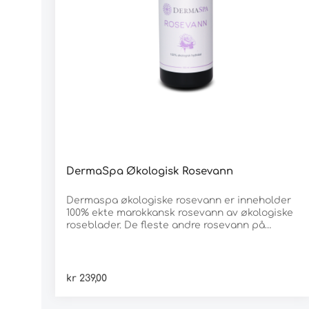
DermaSpa Økologisk Rosevann
Dermaspa økologiske rosevann er inneholder
100% ekte marokkansk rosevann av økologiske
roseblader. De fleste andre rosevann på
markedet er kun tilsatt roseduft noe som gir
et dårligere produkt som ikke er å
sammenligne med ekte vare. Dermaspa
rosevann er laget på den autentiske måten
kr 239,00
etter den orginale oppskriften som er
benyttet i over tusen år. Vi bruker kun