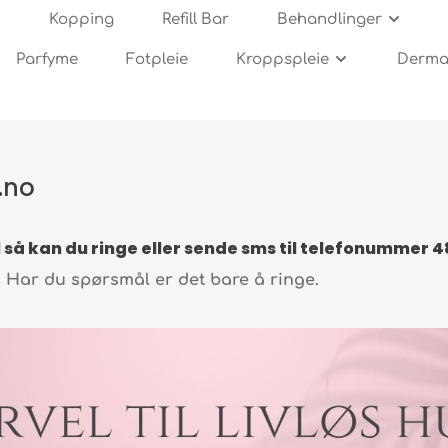
Kopping
Refill Bar
Behandlinger
Parfyme
Fotpleie
Kroppspleie
Dermar
ulitter og strekkmerker
ere rynker/sinnarynken
seprodukter
wnies
oliering og Barbering
rdan bruke dermaroller
Arr og akne-arr
Cellulitter og strekkmerk
Ansiktskrem og fukt
TUA
Oljer og Fuktighet
Rens og hygiene
n hud
keplaster
puti
ulitter og Oppstramming
e-arr behandling
Hårtap
Kroppspleie
Strekkmerker behandlin
.no
tall ruller
Silke produkter
til så kan du ringe eller sende sms til telefonummer
4
n. Har du spørsmål er det bare å ringe.