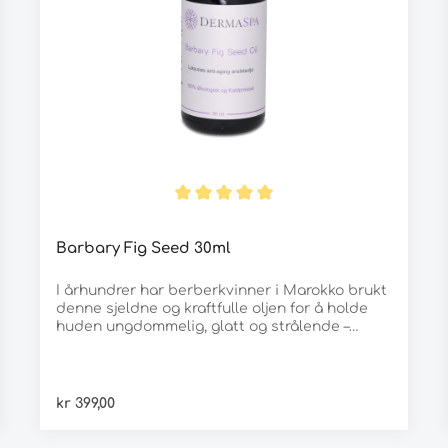
Barbary Fig Seed 30ml
I århundrer har berberkvinner i Marokko brukt
denne sjeldne og kraftfulle oljen for å holde
huden ungdommelig, glatt og strålende –
lenge før resten av verden visste at den
eksisterte.Nå er denne flytende gullskatten
endelig tilgjengelig for deg.Barbary Fig Seed
Oil er naturens mest eksklusive anti-aging-
kr 399,00
hemmelighet: en ren, konsentrert olje rik på
antioksidanter, vitamin E, linolsyre, betalains