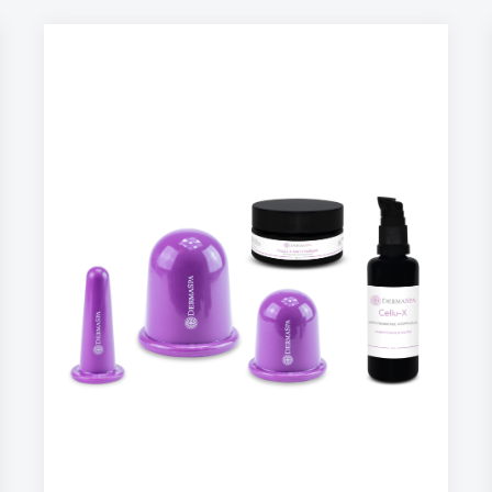
og vitamin K. Dette gir en synlig jevnere
hudtone, glatter ut fine linjer, styrker
hudbarrieren og fremmer ny
cellevekst.Hvorfor den er så sjelden – og så
effektivFor å lage én eneste 30 ml flaske
trengs hele 50 100 fikenfrø (ca. 1,5 kg frø).Det
igjen krever 1 tonn fikenfrukt.Dette er luksus –
ikke fordi prisen sier det, men fordi naturen
gjør det nesten umulig å
lage.Frøene:HåndplukkesVaskes og tørkes for
håndPresses kaldt i små batcherTappes
ferske – kun når DermaSpa bestillerSkal du ha
oljen ferskere, må du reise til Marokko og
presse den selv.Derfor velges den av
eksklusive spa verden overBarbary Fig Seed
Oil regnes som den beste naturlige
fuktighetsgivende anti-aging-oljen i verden –
opptil 10 ganger kraftigere enn arganolje, og
samtidig utrolig mild og hudvennlig.Passer for
absolutt alle hudtyper, inkludert:moden
hudsensitiv hudakneutsatt huddehydrert
hudkombinert/fet hudhud i hormonell
endringgravid hud (fantastisk for
strekkmerker)Fordeler du merker raskt:Glatter
ut fine linjerGir jevnere hudtone og