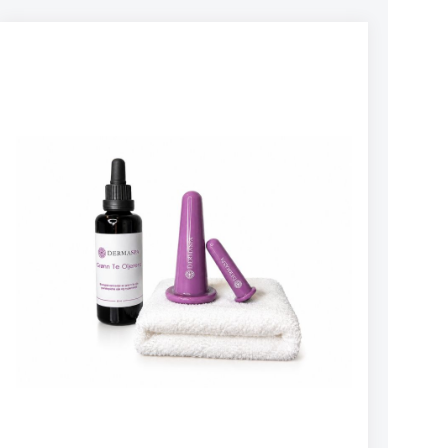
rynker i pannen. Ved å holde rynken flat og
avslappet mens du sover vil du avslappe
muskel-minnet. Musklene i ansiktet kan ikke
bevege seg under plasteret, dette gjør at du
ikke lager grimaser og ansiktsutrykk mens du
sover. Dette er Frownies 120 år gamle anti-
rynke hemmelighet. Papirplasteret lar huden
puste og promoterer hud-reparering og
restaurering. Du vil aldri trenge fillers i rynkene
Glatt ut rynkene med det samme du ser dem
med Frownies anti-rynke plaster et par netter i
måneden direkte over linjene. Linjer i sine
tidlige stadier vil være borte på tre netter,
dypere linjer tar lengre tid. Når linjene er ikke
lenger synlige trenger du ikke lenger å bruke
Frownies anti-rynke plasteret. Når du
begynner å se linjene dukke opp igjen så
begynner du igjen med Frownies anti-rynke
plasteret. Så enkelt er det. Du vil aldri igjen
vurdere å få injisert rynke-fillers. Frownies ble
applaudert med 'Best All Rounder Product
Award' av testere på Womans Weekly (UK), og
har blitt kalt den enkleste metoden å redusere
rynker av Good Housekeeping Magazine (USA)
Hvordan bruke Frownies - Se video på toppen