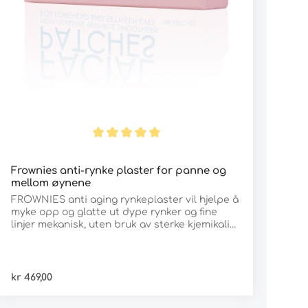
Frownies anti-rynke plaster for panne og
mellom øynene
FROWNIES anti aging rynkeplaster vil hjelpe å
myke opp og glatte ut dype rynker og fine
linjer mekanisk, uten bruk av sterke kjemikalier
eller fillers (innsprøytninger). Designet for å gi
langvarige resultater med regelmessig bruk.
Frownies for anti-rynke plaster for panne og
mellom øynene løser den fysisk årsaken til
kr 469,00
ansikts-rynker mellom øynene (også kalt
sinnarynken og elverynken) og horisontale